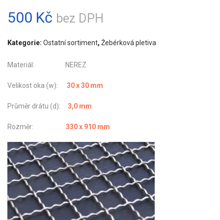
500
Kč
bez DPH
Kategorie:
Ostatní sortiment
,
Žebérková pletiva
Materiál: NEREZ
Velikost oka (w):
30 x 30 mm
Průměr drátu (d):
3,0 mm
Rozměr:
330 x 910 mm