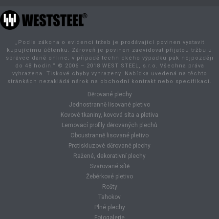
„Podle zákona o evidenci tržeb je prodávající povinen vystavit
kupujícímu účtenku. Zároveň je povinen zaevidovat přijatou tržbu u
správce daně online; v případě technického výpadku pak nejpozději
do 48 hodin.“ © 2006 – 2018 WEST STEEL, s.r.o. Všechna práva
vyhrazena. Tiskové chyby vyhrazeny. Nabídka uvedená na těchto
stránkách nezakládá nárok na obchodní kontrakt nebo specifikaci.
Děrované plechy
Jednostranně lisované pletivo
Kovové tkaniny, kovová síta a pletiva
Lemovací profily děrovaných plechů
Oboustranně lisované pletivo
Protiskluzové děrované plechy
Ražené, dekorativní plechy
Svařované sítě
Žebérkové pletivo
Rošty
Tahokov
Plné plechy
Fotogalerie