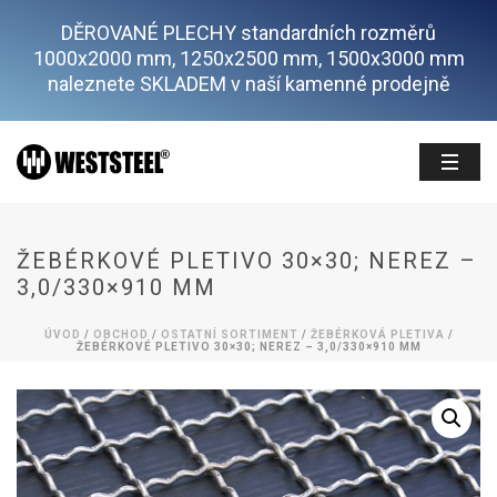
DĚROVANÉ PLECHY standardních rozměrů
1000x2000 mm, 1250x2500 mm, 1500x3000 mm
naleznete SKLADEM v naší kamenné prodejně
ŽEBÉRKOVÉ PLETIVO 30×30; NEREZ –
3,0/330×910 MM
ÚVOD
/
OBCHOD
/
OSTATNÍ SORTIMENT
/
ŽEBÉRKOVÁ PLETIVA
/
ŽEBÉRKOVÉ PLETIVO 30×30; NEREZ – 3,0/330×910 MM