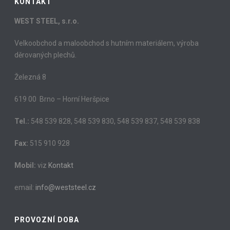
KONTAKT
WEST STEEL, s.r.o.
Velkoobchod a maloobchod s hutním materiálem, výroba
děrovaných plechů.
Železná 8
619 00 Brno – Horní Heršpice
Tel.:
548 539 828, 548 539 830, 548 539 837, 548 539 838
Fax:
515 910 928
Mobil:
viz
Kontakt
email:
info@weststeel.cz
PROVOZNÍ DOBA