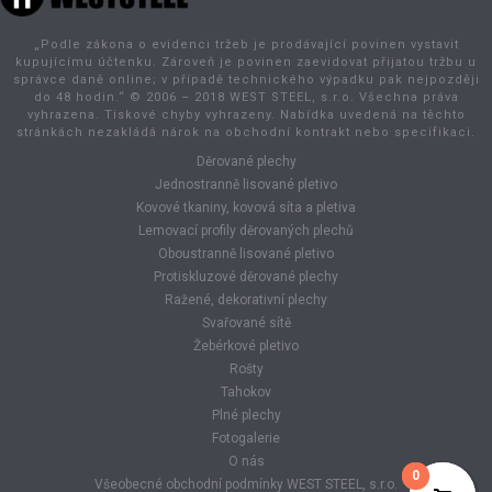
„Podle zákona o evidenci tržeb je prodávající povinen vystavit
kupujícímu účtenku. Zároveň je povinen zaevidovat přijatou tržbu u
správce daně online; v případě technického výpadku pak nejpozději
do 48 hodin.“ © 2006 – 2018 WEST STEEL, s.r.o. Všechna práva
vyhrazena. Tiskové chyby vyhrazeny. Nabídka uvedená na těchto
stránkách nezakládá nárok na obchodní kontrakt nebo specifikaci.
Děrované plechy
Jednostranně lisované pletivo
Kovové tkaniny, kovová síta a pletiva
Lemovací profily děrovaných plechů
Oboustranně lisované pletivo
Protiskluzové děrované plechy
Ražené, dekorativní plechy
Svařované sítě
Žebérkové pletivo
Rošty
Tahokov
Plné plechy
Fotogalerie
O nás
0
0
Všeobecné obchodní podmínky WEST STEEL, s.r.o.