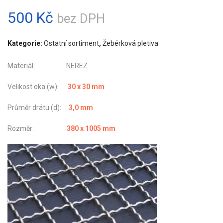
500
Kč
bez DPH
Kategorie:
Ostatní sortiment
,
Žebérková pletiva
Materiál: NEREZ
Velikost oka (w):
30 x 30 mm
Průměr drátu (d):
3,0 mm
Rozměr:
380 x 1005 mm