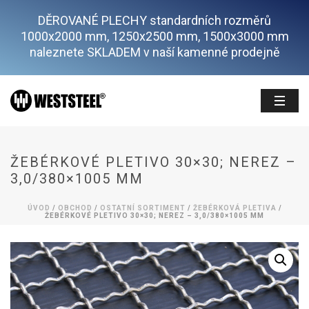
DĚROVANÉ PLECHY standardních rozměrů
1000x2000 mm, 1250x2500 mm, 1500x3000 mm
naleznete SKLADEM v naší kamenné prodejně
ŽEBÉRKOVÉ PLETIVO 30×30; NEREZ –
3,0/380×1005 MM
ÚVOD
/
OBCHOD
/
OSTATNÍ SORTIMENT
/
ŽEBÉRKOVÁ PLETIVA
/
ŽEBÉRKOVÉ PLETIVO 30×30; NEREZ – 3,0/380×1005 MM