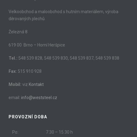
Velkoobchod a maloobchod s hutním materiálem, výroba
děrovaných plechů.
Železná 8
619 00 Brno – Horní Heršpice
Tel.:
548 539 828, 548 539 830, 548 539 837, 548 539 838
Fax:
515 910 928
Mobil:
viz
Kontakt
email:
info@weststeel.cz
PROVOZNÍ DOBA
Po:
7.30 – 15.30 h