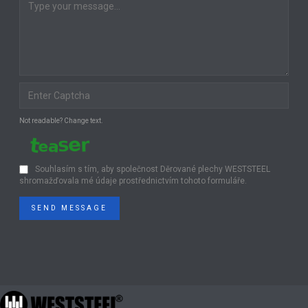
Not readable? Change text.
Souhlasím s tím, aby společnost Děrované plechy WESTSTEEL
shromažďovala mé údaje prostřednictvím tohoto formuláře.
SEND MESSAGE