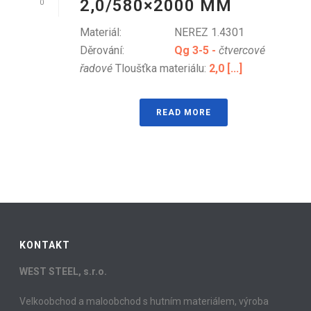
2,0/580×2000 MM
0
Materiál: NEREZ 1.4301
Děrování:
Qg 3-5 -
čtvercové
řadové
Tloušťka materiálu:
2,0 [...]
READ MORE
KONTAKT
WEST STEEL, s.r.o.
Velkoobchod a maloobchod s hutním materiálem, výroba