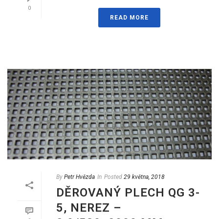
0
READ MORE
By
Petr Hvězda
In
Posted
29 května, 2018
DĚROVANÝ PLECH QG 3-
5, NEREZ –