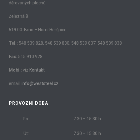
děrovaných plechů.
Železná 8
619 00 Brno – Horní Heršpice
Tel.:
548 539 828, 548 539 830, 548 539 837, 548 539 838
Fax:
515 910 928
Mobil:
viz
Kontakt
email:
info@weststeel.cz
PROVOZNÍ DOBA
Po:
7.30 – 15.30 h
Út:
7.30 – 15.30 h