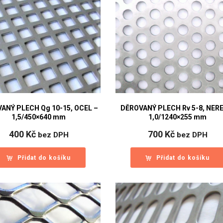
ANÝ PLECH Qg 10-15, OCEL –
DĚROVANÝ PLECH Rv 5-8, NER
1,5/450×640 mm
1,0/1240×255 mm
400
Kč
700
Kč
bez DPH
bez DPH
Přidat do košíku
Přidat do košíku