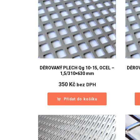
DĚROVANÝ PLECH Qg 10-15, OCEL –
DĚROV
1,5/310×630 mm
350
Kč
bez DPH
Přidat do košíku