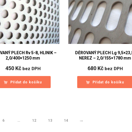
VANÝ PLECH Rv 5-8, HLINIK –
DĚROVANÝ PLECH Lg 9,5×23,
2,0/400×1250 mm
NEREZ – 2,0/155×1780 mm
450
Kč
680
Kč
bez DPH
bez DPH
Přidat do košíku
Přidat do košíku
→
6
…
12
13
14