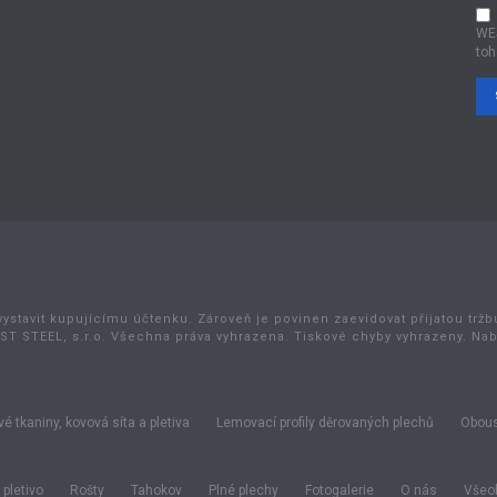
WE
toh
vystavit kupujícímu účtenku. Zároveň je povinen zaevidovat přijatou trž
ST STEEL, s.r.o. Všechna práva vyhrazena. Tiskové chyby vyhrazeny. Na
é tkaniny, kovová síta a pletiva
Lemovací profily děrovaných plechů
Obous
pletivo
Rošty
Tahokov
Plné plechy
Fotogalerie
O nás
Všeob