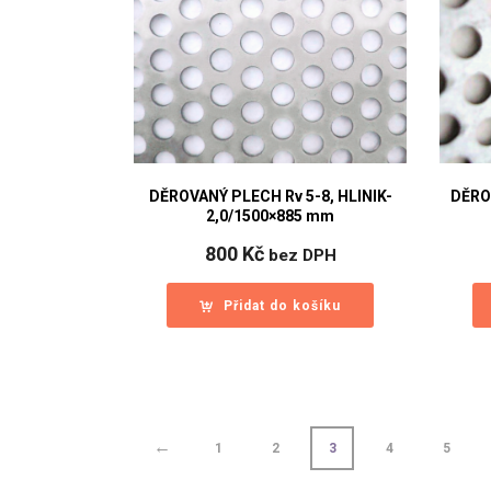
DĚROVANÝ PLECH Rv 5-8, HLINIK-
DĚRO
2,0/1500×885 mm
800
Kč
bez DPH
Přidat do košíku
←
1
2
3
4
5