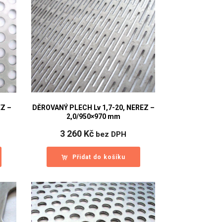
EZ –
DĚROVANÝ PLECH Lv 1,7-20, NEREZ –
2,0/950×970 mm
3 260
Kč
bez DPH
Přidat do košíku