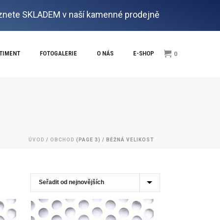
nete SKLADEM v naší kamenné prodejně
RTIMENT
FOTOGALERIE
O NÁS
E-SHOP
0
ÚVOD
/
OBCHOD
(PAGE 3) /
BĚŽNÁ VELIKOST