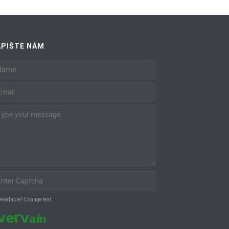
latest
APIŠTE NÁM
 readable? Change text.