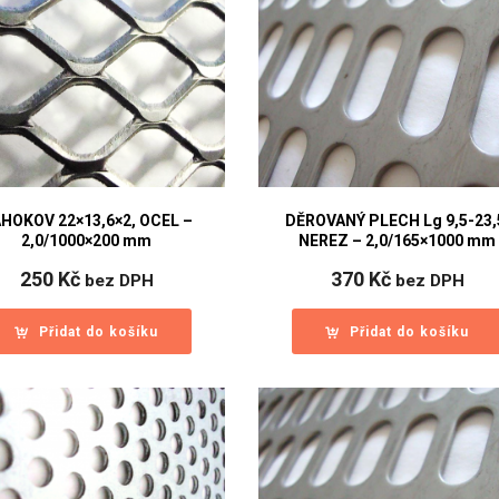
HOKOV 22×13,6×2, OCEL –
DĚROVANÝ PLECH Lg 9,5-23,
2,0/1000×200 mm
NEREZ – 2,0/165×1000 mm
250
Kč
370
Kč
bez DPH
bez DPH
Přidat do košíku
Přidat do košíku