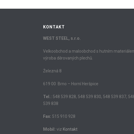
KONTAKT
WEST STEEL, s.r.o.
Velkoobchod a maloobchod s hutním materiále
výroba děrovaných plechů.
Železná 8
619 00 Brno – Horní Heršpice
Tel.:
548 539 828, 548 539 830, 548 539 837, 54
539 838
Fax:
515 910 928
Mobil:
viz
Kontakt