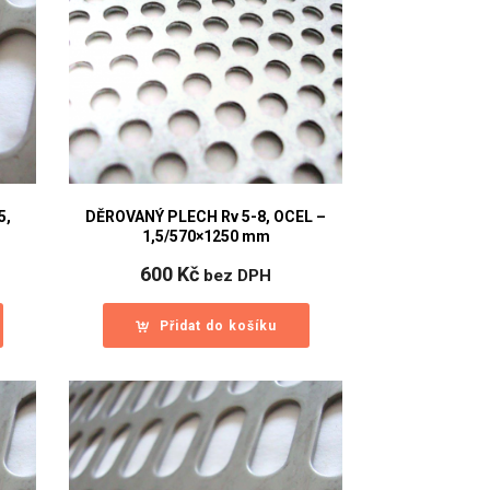
5,
DĚROVANÝ PLECH Rv 5-8, OCEL –
1,5/570×1250 mm
600
Kč
bez DPH
Přidat do košíku