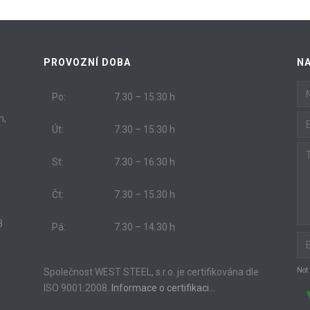
PROVOZNÍ DOBA
N
Po:
7.30 – 15.30 h
m,
Út:
7.30 – 15.30 h
St:
7.30 – 16.30 h
Čt:
7.30 – 15.30 h
8
Pá:
7.30 – 14.30 h
Společnost WEST STEEL, s.r.o. je certifikována dle
Not
ISO 9001:2008.
Informace o certifikaci…