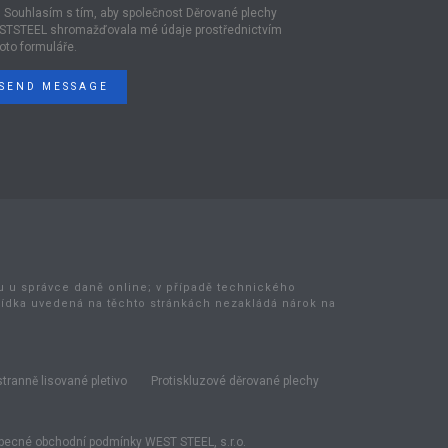
Souhlasím s tím, aby společnost Děrované plechy
STSTEEL shromažďovala mé údaje prostřednictvím
oto formuláře.
SEND MESSAGE
bu u správce daně online; v případě technického
bídka uvedená na těchto stránkách nezakládá nárok na
tranně lisované pletivo
Protiskluzové děrované plechy
ecné obchodní podmínky WEST STEEL, s.r.o.