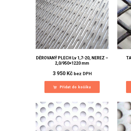
DĚROVANÝ PLECH Lv 1,7-20, NEREZ –
TA
2,0/950×1220 mm
3 950
Kč
bez DPH
Přidat do košíku