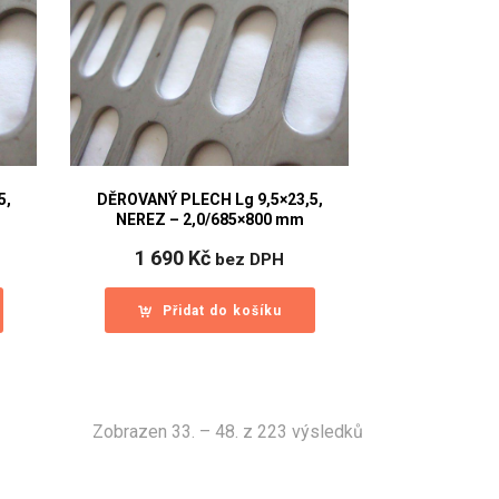
5,
DĚROVANÝ PLECH Lg 9,5×23,5,
NEREZ – 2,0/685×800 mm
1 690
Kč
bez DPH
Přidat do košíku
Sorted
Zobrazen 33. – 48. z 223 výsledků
by