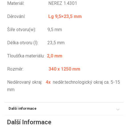
Materiál: NEREZ 1.4301
Děrování:
Lg 9,5×23,5 mm
Šíře otvoru(w): 9,5 mm
Délka otvoru (l): 23,5 mm
Tloušťka materiálu:
2,0 mm
Rozměr:
340 x 1250 mm
Neděrovaný okraj:
4x
neděr.technologický okraj ca. 5-15
mm
Další informace
Další Informace