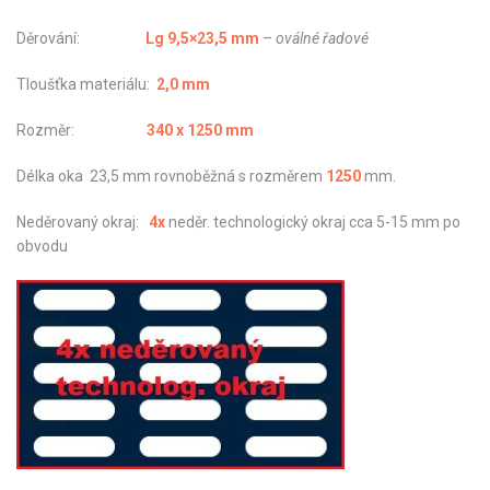
Děrování:
Lg 9,5×23,5 mm
–
oválné řadové
Tloušťka materiálu:
2,0 mm
Rozměr:
340 x 1250 mm
Délka oka 23,5 mm rovnoběžná s rozměrem
1250
mm.
Neděrovaný okraj:
4x
neděr. technologický okraj cca 5-15 mm po
obvodu