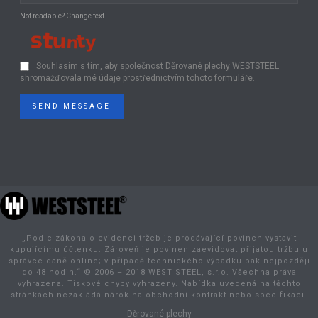
Not readable? Change text.
Souhlasím s tím, aby společnost Děrované plechy WESTSTEEL
shromažďovala mé údaje prostřednictvím tohoto formuláře.
SEND MESSAGE
„Podle zákona o evidenci tržeb je prodávající povinen vystavit
kupujícímu účtenku. Zároveň je povinen zaevidovat přijatou tržbu u
správce daně online; v případě technického výpadku pak nejpozději
do 48 hodin.“ © 2006 – 2018 WEST STEEL, s.r.o. Všechna práva
vyhrazena. Tiskové chyby vyhrazeny. Nabídka uvedená na těchto
stránkách nezakládá nárok na obchodní kontrakt nebo specifikaci.
Děrované plechy