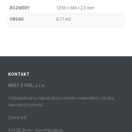
ROZMĚRY
1250 × 340 × 2,0 mm
OBSAH
0,17 m2
KONTAKT
WEST STEEL, s.r.o.
Velkoobchod a maloobchod s hutním materiálem, výroba
děrovaných plechů.
Železná 8
619 00 Brno – Horní Heršpice