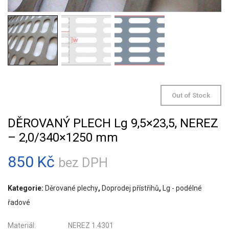
Out of Stock
DĚROVANÝ PLECH Lg 9,5×23,5, NEREZ
– 2,0/340×1250 mm
850
Kč
bez DPH
Kategorie:
Děrované plechy
,
Doprodej přístřihů
,
Lg - podélné
řadové
Materiál: NEREZ 1.4301