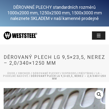
DĚROVANÉ PLECHY standardních rozměrů
1000x2000 mm, 1250x2500 mm, 1500x3000 mm
naleznete SKLADEM v naší kamenné prodejně
DĚROVANÝ PLECH LG 9,5×23,5, NEREZ
– 2,0/340×1250 MM
ÚVOD
/
OBCHOD
/
DĚROVANÉ PLECHY
/
DOPRODEJ PŘÍSTŘIHŮ
/
LG -
PODÉLNÉ ŘADOVÉ
/ DĚROVANÝ PLECH LG 9,5×23,5, NEREZ – 2,0/340×1250
MM