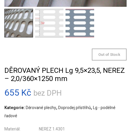
Out of Stock
DĚROVANÝ PLECH Lg 9,5×23,5, NEREZ
– 2,0/360×1250 mm
655
Kč
bez DPH
Kategorie:
Děrované plechy
,
Doprodej přístřihů
,
Lg - podélné
řadové
Materiál: NEREZ 1.4301