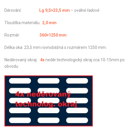
Děrování:
Lg 9,5×23,5 mm
–
oválné řadové
Tloušťka materiálu:
2,0 mm
Rozměr:
360×1250 mm
Délka oka 23,5 mm rovnoběžná s rozměrem 1250 mm.
Neděrovaný okraj:
4x
neděr.technologický okraj cca 10-15mm po
obvodu