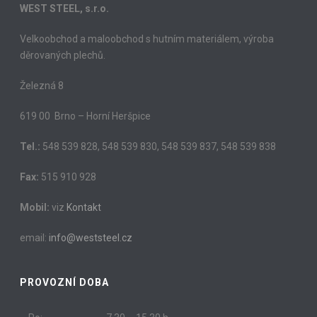
WEST STEEL, s.r.o.
Velkoobchod a maloobchod s hutním materiálem, výroba
děrovaných plechů.
Železná 8
619 00 Brno – Horní Heršpice
Tel.:
548 539 828, 548 539 830, 548 539 837, 548 539 838
Fax:
515 910 928
Mobil:
viz
Kontakt
email:
info@weststeel.cz
PROVOZNÍ DOBA