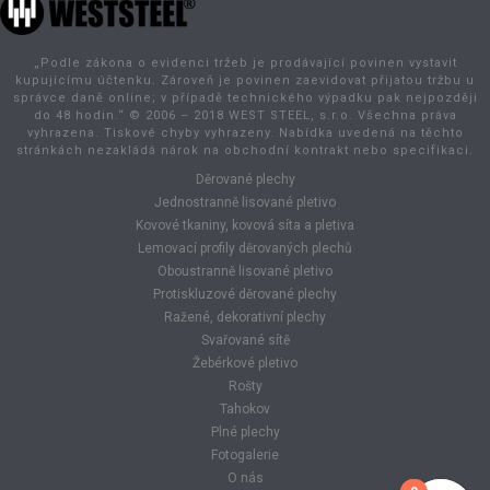
„Podle zákona o evidenci tržeb je prodávající povinen vystavit
kupujícímu účtenku. Zároveň je povinen zaevidovat přijatou tržbu u
správce daně online; v případě technického výpadku pak nejpozději
do 48 hodin.“ © 2006 – 2018 WEST STEEL, s.r.o. Všechna práva
vyhrazena. Tiskové chyby vyhrazeny. Nabídka uvedená na těchto
stránkách nezakládá nárok na obchodní kontrakt nebo specifikaci.
Děrované plechy
Jednostranně lisované pletivo
Kovové tkaniny, kovová síta a pletiva
Lemovací profily děrovaných plechů
Oboustranně lisované pletivo
Protiskluzové děrované plechy
Ražené, dekorativní plechy
Svařované sítě
Žebérkové pletivo
Rošty
Tahokov
Plné plechy
Fotogalerie
O nás