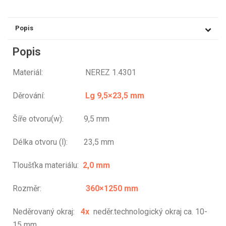
Popis
Popis
Materiál: NEREZ 1.4301
Děrování:
Lg 9,5×23,5 mm
Šíře otvoru(w): 9,5 mm
Délka otvoru (l): 23,5 mm
Tloušťka materiálu:
2,0 mm
Rozměr:
360×1250 mm
Neděrovaný okraj:
4x
neděr.technologický okraj ca. 10-
15 mm