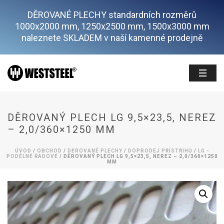
DĚROVANÉ PLECHY standardních rozměrů
1000x2000 mm, 1250x2500 mm, 1500x3000 mm
naleznete SKLADEM v naší kamenné prodejně
DĚROVANÝ PLECH LG 9,5×23,5, NEREZ
– 2,0/360×1250 MM
ÚVOD
/
OBCHOD
/
DĚROVANÉ PLECHY
/
DOPRODEJ PŘÍSTŘIHŮ
/
LG -
PODÉLNÉ ŘADOVÉ
/ DĚROVANÝ PLECH LG 9,5×23,5, NEREZ – 2,0/360×1250
MM