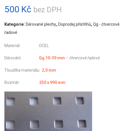
500
Kč
bez DPH
Kategorie:
Děrované plechy
,
Doprodej přístřihů
,
Qg - čtvercové
řadové
Materiál: OCEL
Děrování:
Qg 10-39 mm
–
čtvercové řadové
Tloušťka materiálu:
2,0 mm
Rozměr:
250 x 990 mm