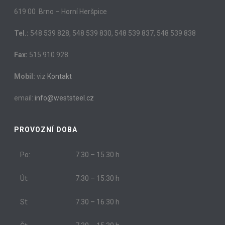
619 00 Brno – Horní Heršpice
Tel.:
548 539 828, 548 539 830, 548 539 837, 548 539 838
Fax:
515 910 928
Mobil:
viz
Kontakt
email:
info@weststeel.cz
PROVOZNÍ DOBA
Po:
7.30 – 15.30 h
Út:
7.30 – 15.30 h
St:
7.30 – 16.30 h