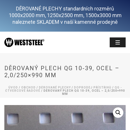
DĚROVANÉ PLECHY standardních rozměrů
1000x2000 mm, 1250x2500 mm, 1500x3000 mm
naleznete SKLADEM v naší kamenné prodejně
DĚROVANÝ PLECH QG 10-39, OCEL –
2,0/250×990 MM
ÚVOD
/
OBCHOD
/
DĚROVANÉ PLECHY
/
DOPRODEJ PŘÍSTŘIHŮ
/
QG -
ČTVERCOVÉ ŘADOVÉ
/ DĚROVANÝ PLECH QG 10-39, OCEL – 2,0/250×990
MM