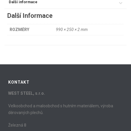
Další informace
Další Informace
ROZMĚRY
990 × 250 × 2 mm
KONTAKT
WEST STEEL, s.r.o.
Velkoobchod a maloobchod s hutním materiálem, výroba
děrovaných plechů.
Železná 8