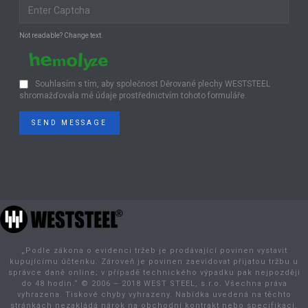
Not readable? Change text.
Souhlasím s tím, aby společnost Děrované plechy WESTSTEEL
shromažďovala mé údaje prostřednictvím tohoto formuláře.
SEND MESSAGE
„Podle zákona o evidenci tržeb je prodávající povinen vystavit
kupujícímu účtenku. Zároveň je povinen zaevidovat přijatou tržbu u
správce daně online; v případě technického výpadku pak nejpozději
do 48 hodin.“ © 2006 – 2018 WEST STEEL, s.r.o. Všechna práva
vyhrazena. Tiskové chyby vyhrazeny. Nabídka uvedená na těchto
stránkách nezakládá nárok na obchodní kontrakt nebo specifikaci.