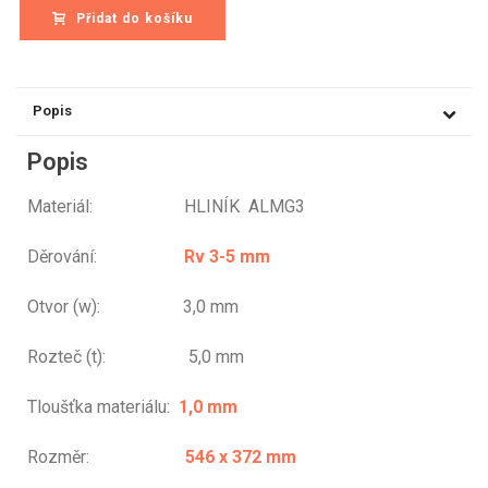
Přidat do košíku
Popis
Popis
Materiál: HLINÍK ALMG3
Děrování:
Rv 3-5 mm
Otvor (w): 3,0 mm
Rozteč (t): 5,0 mm
Tloušťka materiálu:
1,0 mm
Rozměr:
546 x 372 mm