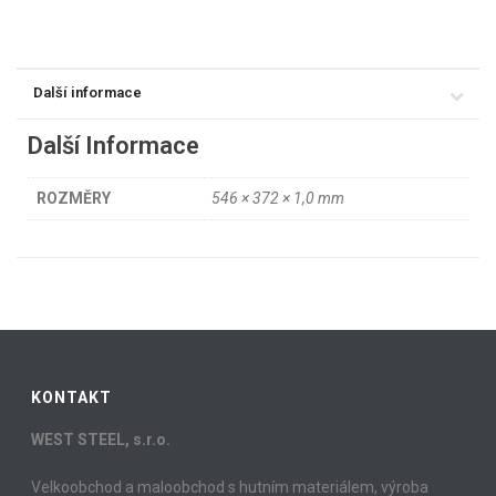
Další informace
Další Informace
ROZMĚRY
546 × 372 × 1,0 mm
KONTAKT
WEST STEEL, s.r.o.
Velkoobchod a maloobchod s hutním materiálem, výroba