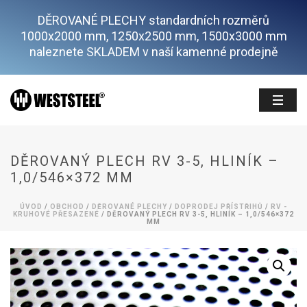
DĚROVANÉ PLECHY standardních rozměrů
1000x2000 mm, 1250x2500 mm, 1500x3000 mm
naleznete SKLADEM v naší kamenné prodejně
DĚROVANÝ PLECH RV 3-5, HLINÍK –
1,0/546×372 MM
ÚVOD
/
OBCHOD
/
DĚROVANÉ PLECHY
/
DOPRODEJ PŘÍSTŘIHŮ
/
RV -
KRUHOVÉ PŘESAZENÉ
/ DĚROVANÝ PLECH RV 3-5, HLINÍK – 1,0/546×372
MM