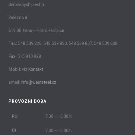
děrovaných plechů.
Železná 8
619 00 Brno – Horní Heršpice
Tel.:
548 539 828, 548 539 830, 548 539 837, 548 539 838
Fax:
515 910 928
Mobil:
viz
Kontakt
email:
info@weststeel.cz
PROVOZNÍ DOBA
Po:
7.30 – 15.30 h
Út:
7.30 – 15.30 h