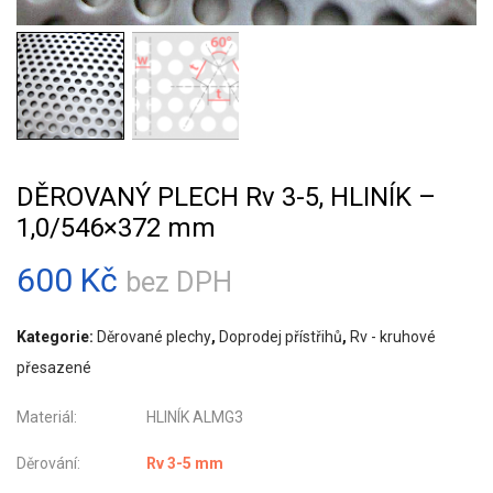
DĚROVANÝ PLECH Rv 3-5, HLINÍK –
1,0/546×372 mm
600
Kč
bez DPH
Kategorie:
Děrované plechy
,
Doprodej přístřihů
,
Rv - kruhové
přesazené
Materiál: HLINÍK ALMG3
Děrování:
Rv 3-5 mm