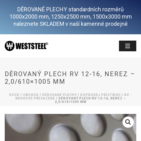
DĚROVANÉ PLECHY standardních rozměrů
1000x2000 mm, 1250x2500 mm, 1500x3000 mm
naleznete SKLADEM v naší kamenné prodejně
DĚROVANÝ PLECH RV 12-16, NEREZ –
2,0/610×1005 MM
ÚVOD
/
OBCHOD
/
DĚROVANÉ PLECHY
/
DOPRODEJ PŘÍSTŘIHŮ
/
RV -
KRUHOVÉ PŘESAZENÉ
/ DĚROVANÝ PLECH RV 12-16, NEREZ –
2,0/610×1005 MM