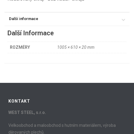
Další informace
Další Informace
ROZMĚRY
1005 × 610 × 20 mm
KONTAKT
WEST STEEL, s.r.o.
Velkoobchod a maloobchod s hutním materiálem, výroba
děrovaných plechů.