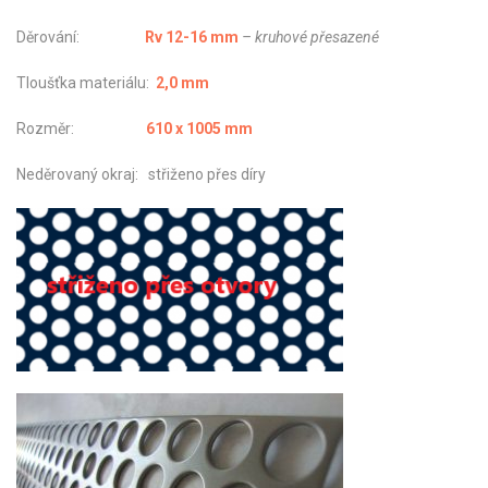
Děrování:
Rv 12-16 mm
– kruhové přesazené
Tloušťka materiálu:
2,0 mm
Rozměr:
610 x 1005 mm
Neděrovaný okraj: střiženo přes díry