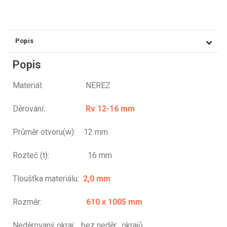
Popis
Popis
Materiál: NEREZ
Děrování:
Rv 12-16 mm
Průměr otvoru(w): 12 mm
Rozteč (t): 16 mm
Tloušťka materiálu:
2,0 mm
Rozměr:
610 x 1005 mm
Neděrovaný okraj: bez neděr. okrajů