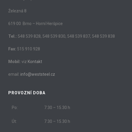
Železná 8
619 00 Brno – Horní Heršpice
Tel.:
548 539 828, 548 539 830, 548 539 837, 548 539 838
Fax:
515 910 928
Mobil:
viz
Kontakt
email:
info@weststeel.cz
PROVOZNÍ DOBA
Po:
7.30 – 15.30 h
Út:
7.30 – 15.30 h