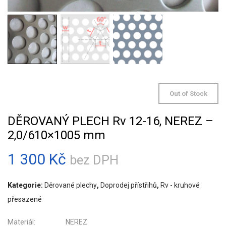
Out of Stock
DĚROVANÝ PLECH Rv 12-16, NEREZ –
2,0/610×1005 mm
1 300
Kč
bez DPH
Kategorie:
Děrované plechy
,
Doprodej přístřihů
,
Rv - kruhové
přesazené
Materiál: NEREZ