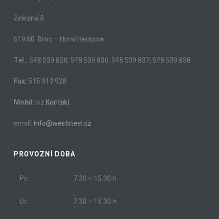
Železná 8
619 00 Brno – Horní Heršpice
Tel.:
548 539 828, 548 539 830, 548 539 837, 548 539 838
Fax:
515 910 928
Mobil:
viz
Kontakt
email:
info@weststeel.cz
PROVOZNÍ DOBA
Po:
7.30 – 15.30 h
Út:
7.30 – 15.30 h