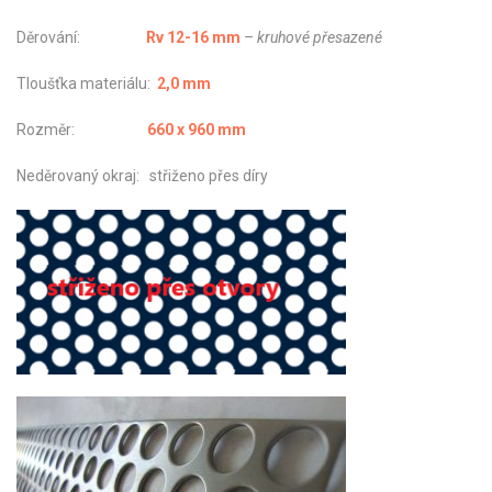
Děrování:
Rv 12-16 mm
– kruhové přesazené
Tloušťka materiálu:
2,0 mm
Rozměr:
660 x 960 mm
Neděrovaný okraj: střiženo přes díry