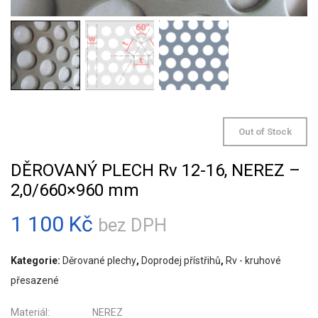
Out of Stock
DĚROVANÝ PLECH Rv 12-16, NEREZ –
2,0/660×960 mm
1 100
Kč
bez DPH
Kategorie:
Děrované plechy
,
Doprodej přístřihů
,
Rv - kruhové
přesazené
Materiál: NEREZ