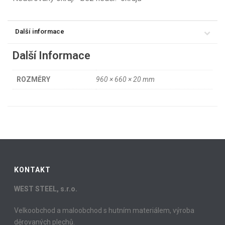
Další informace
Další Informace
ROZMĚRY
960 × 660 × 20 mm
KONTAKT
WEST STEEL, s.r.o.
Velkoobchod a maloobchod s hutním materiálem, výroba
děrovaných plechů.