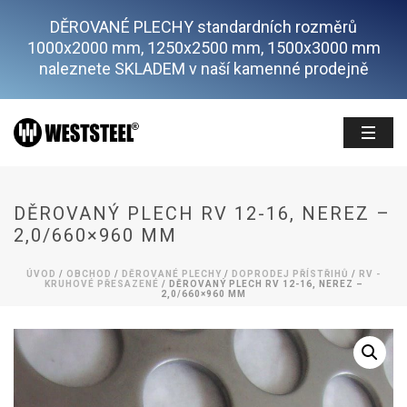
DĚROVANÉ PLECHY standardních rozměrů
1000x2000 mm, 1250x2500 mm, 1500x3000 mm
naleznete SKLADEM v naší kamenné prodejně
DĚROVANÝ PLECH RV 12-16, NEREZ –
2,0/660×960 MM
ÚVOD
/
OBCHOD
/
DĚROVANÉ PLECHY
/
DOPRODEJ PŘÍSTŘIHŮ
/
RV -
KRUHOVÉ PŘESAZENÉ
/ DĚROVANÝ PLECH RV 12-16, NEREZ –
2,0/660×960 MM