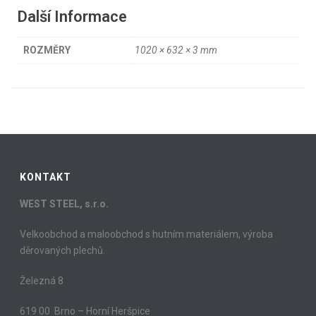
Další Informace
ROZMĚRY
1020 × 632 × 3 mm
KONTAKT
WEST STEEL, s.r.o.
Velkoobchod a maloobchod s hutním materiálem, výroba
děrovaných plechů.
Železná 8
619 00 Brno – Horní Heršpice