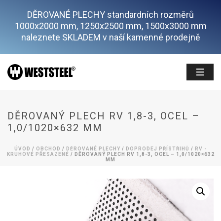
DĚROVANÉ PLECHY standardních rozměrů
1000x2000 mm, 1250x2500 mm, 1500x3000 mm
naleznete SKLADEM v naší kamenné prodejně
DĚROVANÝ PLECH RV 1,8-3, OCEL –
1,0/1020×632 MM
ÚVOD
/
OBCHOD
/
DĚROVANÉ PLECHY
/
DOPRODEJ PŘÍSTŘIHŮ
/
RV -
KRUHOVÉ PŘESAZENÉ
/ DĚROVANÝ PLECH RV 1,8-3, OCEL – 1,0/1020×632
MM