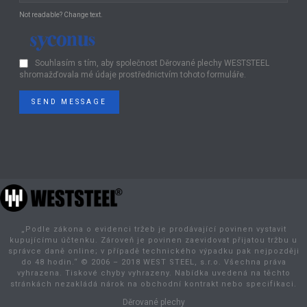
Not readable? Change text.
Souhlasím s tím, aby společnost Děrované plechy WESTSTEEL
shromažďovala mé údaje prostřednictvím tohoto formuláře.
SEND MESSAGE
„Podle zákona o evidenci tržeb je prodávající povinen vystavit
kupujícímu účtenku. Zároveň je povinen zaevidovat přijatou tržbu u
správce daně online; v případě technického výpadku pak nejpozději
do 48 hodin.“ © 2006 – 2018 WEST STEEL, s.r.o. Všechna práva
vyhrazena. Tiskové chyby vyhrazeny. Nabídka uvedená na těchto
stránkách nezakládá nárok na obchodní kontrakt nebo specifikaci.
Děrované plechy