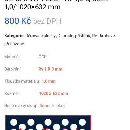
1,0/1020×632 mm
800
Kč
bez DPH
Kategorie:
Děrované plechy
,
Doprodej přístřihů
,
Rv - kruhové
přesazené
Materiál: OCEL
Děrování:
Rv 1,8-3 mm
Tloušťka materiálu:
1,0 mm
Rozměr:
1020 x 632 mm
Neděrovaný okraj:
4x
neděr. okraj