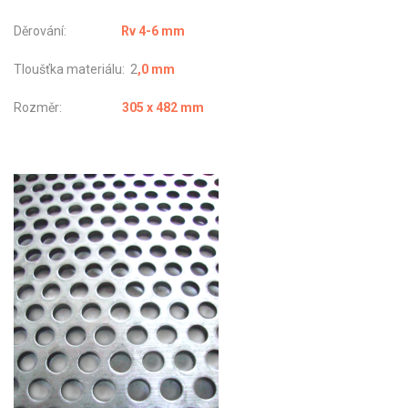
Děrování:
Rv 4-6 mm
Tloušťka materiálu: 2
,0 mm
Rozměr:
305 x 482 mm