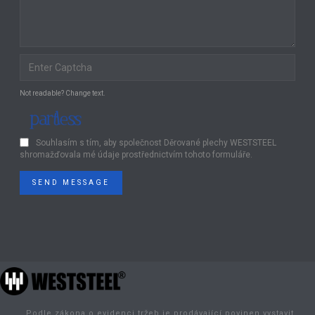
Not readable? Change text.
Souhlasím s tím, aby společnost Děrované plechy WESTSTEEL
shromažďovala mé údaje prostřednictvím tohoto formuláře.
SEND MESSAGE
„Podle zákona o evidenci tržeb je prodávající povinen vystavit