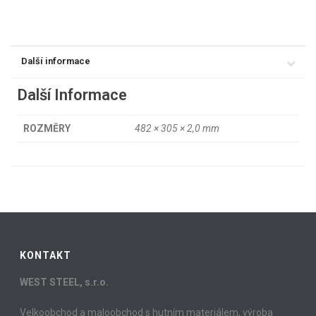
Další informace
Další Informace
ROZMĚRY
482 × 305 × 2,0 mm
KONTAKT
WEST STEEL, s.r.o.
Velkoobchod a maloobchod s hutním materiálem, výroba