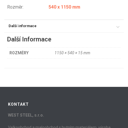
Rozměr:
540 x 1150 mm
Další informace
Další Informace
ROZMĚRY
1150 × 540 × 15 mm
KONTAKT
WEST STEEL, s.r.o.
Velkoobchod a maloobchod s hutním materiálem, výroba