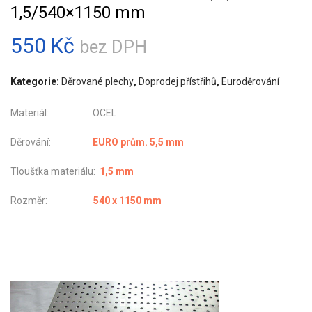
1,5/540×1150 mm
550
Kč
bez DPH
Kategorie:
Děrované plechy
,
Doprodej přístřihů
,
Euroděrování
Materiál: OCEL
Děrování:
EURO prům. 5,5 mm
Tloušťka materiálu:
1,5 mm
Rozměr:
540 x 1150 mm