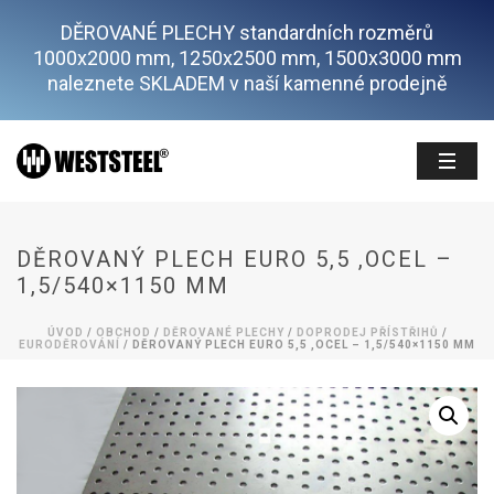
DĚROVANÉ PLECHY standardních rozměrů
1000x2000 mm, 1250x2500 mm, 1500x3000 mm
naleznete SKLADEM v naší kamenné prodejně
DĚROVANÝ PLECH EURO 5,5 ,OCEL –
1,5/540×1150 MM
ÚVOD
/
OBCHOD
/
DĚROVANÉ PLECHY
/
DOPRODEJ PŘÍSTŘIHŮ
/
EURODĚROVÁNÍ
/ DĚROVANÝ PLECH EURO 5,5 ,OCEL – 1,5/540×1150 MM