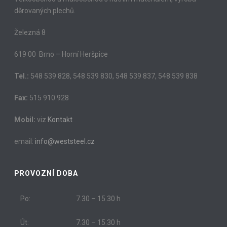
děrovaných plechů.
Železná 8
619 00 Brno – Horní Heršpice
Tel.:
548 539 828, 548 539 830, 548 539 837, 548 539 838
Fax:
515 910 928
Mobil:
viz
Kontakt
email:
info@weststeel.cz
PROVOZNÍ DOBA
Po:
7.30 – 15.30 h
Út:
7.30 – 15.30 h