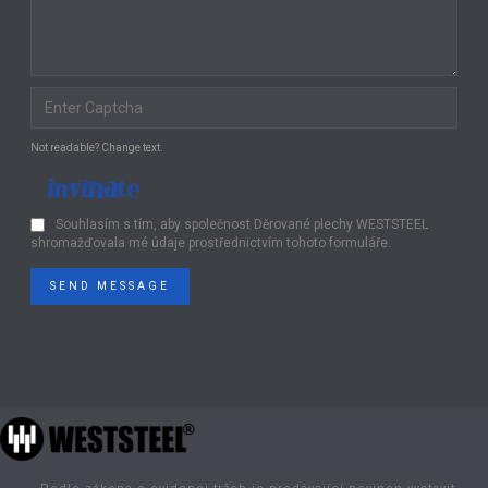
Not readable? Change text.
Souhlasím s tím, aby společnost Děrované plechy WESTSTEEL
shromažďovala mé údaje prostřednictvím tohoto formuláře.
SEND MESSAGE