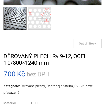
Out of Stock
DĚROVANÝ PLECH Rv 9-12, OCEL –
1,0/800×1240 mm
700
Kč
bez DPH
Kategorie:
Děrované plechy
,
Doprodej přístřihů
,
Rv - kruhové
přesazené
Materiál: OCEL