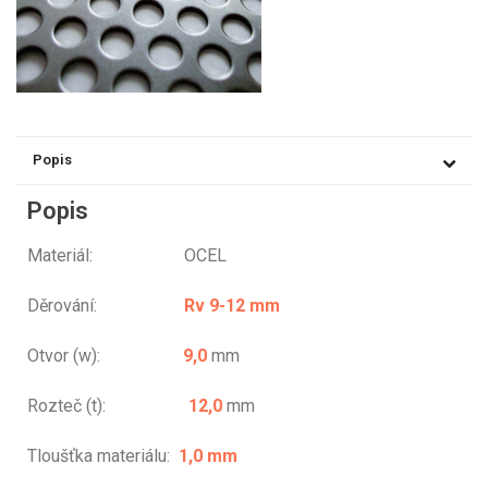
Popis
Popis
Materiál: OCEL
Děrování:
Rv 9-12 mm
Otvor (w):
9,0
mm
Rozteč (t):
12,0
mm
Tloušťka materiálu:
1,0 mm