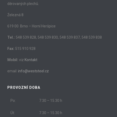
děrovaných plechů.
Železná 8
619 00 Brno – Horní Heršpice
Tel.:
548 539 828, 548 539 830, 548 539 837, 548 539 838
Fax:
515 910 928
Mobil:
viz
Kontakt
email:
info@weststeel.cz
PROVOZNÍ DOBA
Po:
7.30 – 15.30 h
Út:
7.30 – 15.30 h