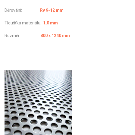
Děrování:
Rv 9-12 mm
Tloušťka materiálu:
1,0 mm
Rozměr:
800 x 1240 mm