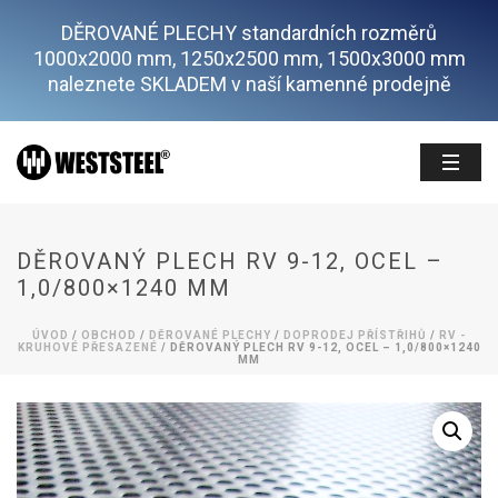
DĚROVANÉ PLECHY standardních rozměrů
1000x2000 mm, 1250x2500 mm, 1500x3000 mm
naleznete SKLADEM v naší kamenné prodejně
DĚROVANÝ PLECH RV 9-12, OCEL –
1,0/800×1240 MM
ÚVOD
/
OBCHOD
/
DĚROVANÉ PLECHY
/
DOPRODEJ PŘÍSTŘIHŮ
/
RV -
KRUHOVÉ PŘESAZENÉ
/ DĚROVANÝ PLECH RV 9-12, OCEL – 1,0/800×1240
MM