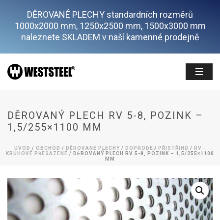
DĚROVANÉ PLECHY standardních rozměrů
1000x2000 mm, 1250x2500 mm, 1500x3000 mm
naleznete SKLADEM v naší kamenné prodejně
DĚROVANÝ PLECH RV 5-8, POZINK –
1,5/255×1100 MM
ÚVOD
/
OBCHOD
/
DĚROVANÉ PLECHY
/
DOPRODEJ PŘÍSTŘIHŮ
/
RV -
KRUHOVÉ PŘESAZENÉ
/ DĚROVANÝ PLECH RV 5-8, POZINK – 1,5/255×1100
MM