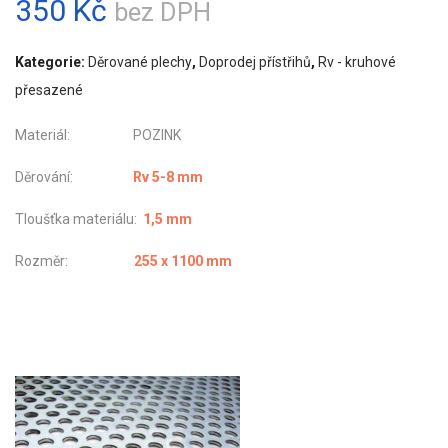
350
Kč
bez DPH
Kategorie:
Děrované plechy
,
Doprodej přístřihů
,
Rv - kruhové
přesazené
Materiál: POZINK
Děrování:
Rv 5-8 mm
Tloušťka materiálu:
1,5 mm
Rozměr:
255 x 1100 mm