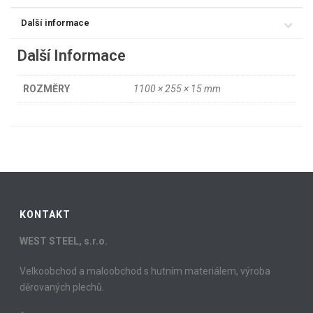
Další informace
Další Informace
ROZMĚRY
1100 × 255 × 15 mm
KONTAKT
WEST STEEL, s.r.o.
Velkoobchod a maloobchod s hutním materiálem, výroba
děrovaných plechů.