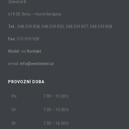
Železná 8
619 00 Brno – Horní Heršpice
Tel.:
548 539 828, 548 539 830, 548 539 837, 548 539 838
Fax:
515 910 928
Mobil:
viz
Kontakt
email:
info@weststeel.cz
PROVOZNÍ DOBA
Po:
7.30 – 15.30 h
Út:
7.30 – 15.30 h
St:
7.30 – 16.30 h