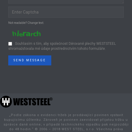
Not readable? Change text.
Souhlasím s tím, aby společnost Děrované plechy WESTSTEEL
shromažďovala mé údaje prostřednictvím tohoto formuláře.
SEND MESSAGE
„Podle zákona o evidenci tržeb je prodávající povinen vystavit
kupujícímu účtenku. Zároveň je povinen zaevidovat přijatou tržbu u
správce daně online; v případě technického výpadku pak nejpozději
do 48 hodin.“ © 2006 – 2018 WEST STEEL, s.r.o. Všechna práva