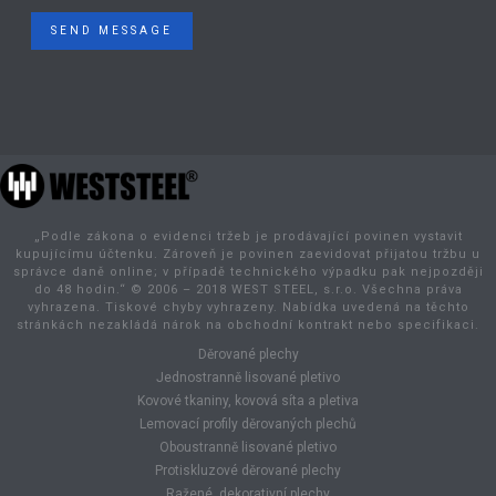
SEND MESSAGE
„Podle zákona o evidenci tržeb je prodávající povinen vystavit
kupujícímu účtenku. Zároveň je povinen zaevidovat přijatou tržbu u
správce daně online; v případě technického výpadku pak nejpozději
do 48 hodin.“ © 2006 – 2018 WEST STEEL, s.r.o. Všechna práva
vyhrazena. Tiskové chyby vyhrazeny. Nabídka uvedená na těchto
stránkách nezakládá nárok na obchodní kontrakt nebo specifikaci.
Děrované plechy
Jednostranně lisované pletivo
Kovové tkaniny, kovová síta a pletiva
Lemovací profily děrovaných plechů
Oboustranně lisované pletivo
Protiskluzové děrované plechy
Ražené, dekorativní plechy