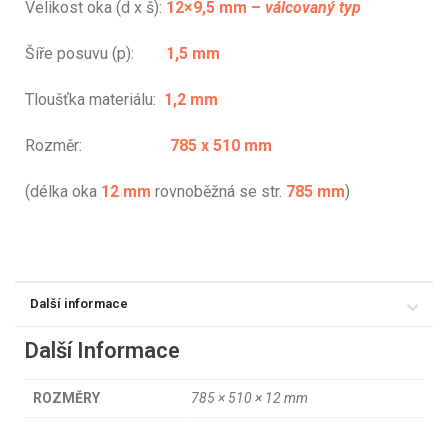
Velikost oka (d x š):
12×9,5 mm –
válcovaný typ
Šíře posuvu (p):
1,5 mm
Tloušťka materiálu:
1,2 mm
Rozměr:
785 x 510 mm
(délka oka
12 mm
rovnoběžná se str.
785 mm
)
Další informace
Další Informace
ROZMĚRY
785 × 510 × 12 mm