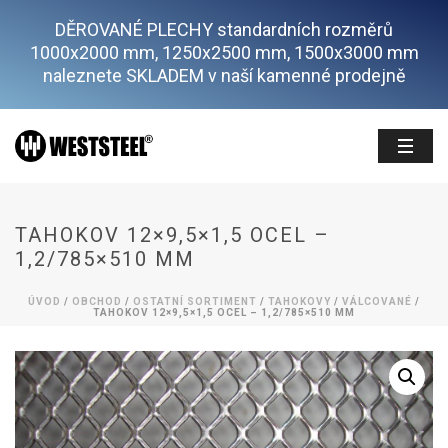
DĚROVANÉ PLECHY standardních rozměrů
1000x2000 mm, 1250x2500 mm, 1500x3000 mm
naleznete SKLADEM v naší kamenné prodejně
TAHOKOV 12×9,5×1,5 OCEL –
1,2/785×510 MM
ÚVOD
/
OBCHOD
/
OSTATNÍ SORTIMENT
/
TAHOKOVY
/
VÁLCOVANÉ
/
TAHOKOV 12×9,5×1,5 OCEL – 1,2/785×510 MM