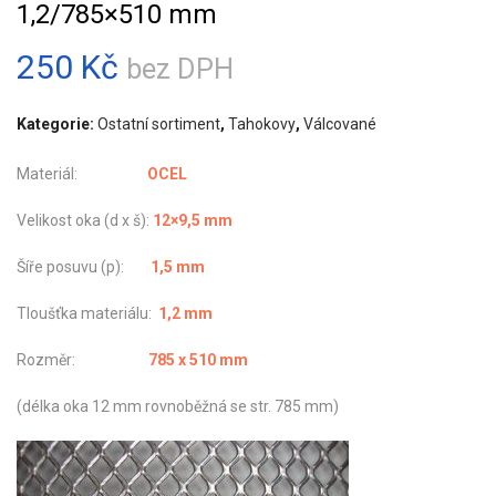
1,2/785×510 mm
250
Kč
bez DPH
Kategorie:
Ostatní sortiment
,
Tahokovy
,
Válcované
Materiál:
OCEL
Velikost oka (d x š):
12×9,5 mm
Šíře posuvu (p):
1,5 mm
Tloušťka materiálu:
1,2 mm
Rozměr:
785 x 510 mm
(délka oka 12 mm rovnoběžná se str. 785 mm)