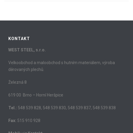
KONTAKT
WEST STEEL, s.r.o.
Velkoobchod a maloobchod s hutním materiálem, výroba
děrovaných plechů.
Železná 8
619 00 Brno – Horní Heršpice
Tel.:
548 539 828, 548 539 830, 548 539 837, 548 539 838
Fax:
515 910 928