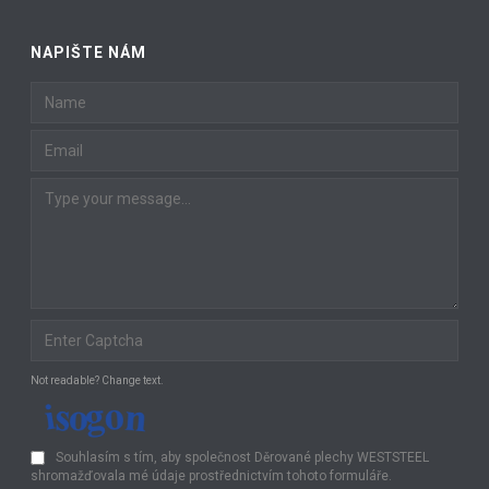
NAPIŠTE NÁM
Not readable? Change text.
Souhlasím s tím, aby společnost Děrované plechy WESTSTEEL
shromažďovala mé údaje prostřednictvím tohoto formuláře.