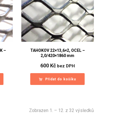
K –
TAHOKOV 22×13,6×2, OCEL –
2,0/420×1860 mm
600
Kč
bez DPH
Přidat do košíku
Sorted
Zobrazen 1. – 12. z 32 výsledků
by