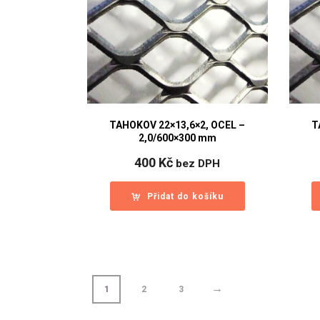
TAHOKOV 22×13,6×2, OCEL –
T
2,0/600×300 mm
400
Kč
bez DPH
Přidat do košíku
→
1
2
3