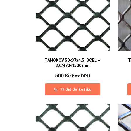
TAHOKOV 50x37x4,5, OCEL –
T
3,0/470×1500 mm
500
Kč
bez DPH
Přidat do košíku