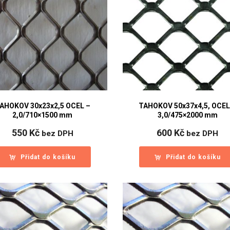
AHOKOV 30x23x2,5 OCEL –
TAHOKOV 50x37x4,5, OCEL
2,0/710×1500 mm
3,0/475×2000 mm
550
Kč
600
Kč
bez DPH
bez DPH
Přidat do košíku
Přidat do košíku