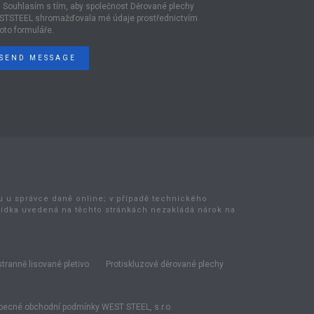
Souhlasím s tím, aby společnost Děrované plechy
STSTEEL shromažďovala mé údaje prostřednictvím
oto formuláře.
SEND MESSAGE
bu u správce daně online; v případě technického
bídka uvedená na těchto stránkách nezakládá nárok na
tranně lisované pletivo
Protiskluzové děrované plechy
ecné obchodní podmínky WEST STEEL, s.r.o.