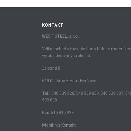
KONTAKT
WEST STEEL, s.r.o.
Velkoobchod a maloobchod s hutním materiále
výroba děrovaných plechů.
Železná 8
619 00 Brno – Horní Heršpice
Tel.:
548 539 828, 548 539 830, 548 539 837, 54
539 838
Fax:
515 910 928
Mobil:
viz
Kontakt