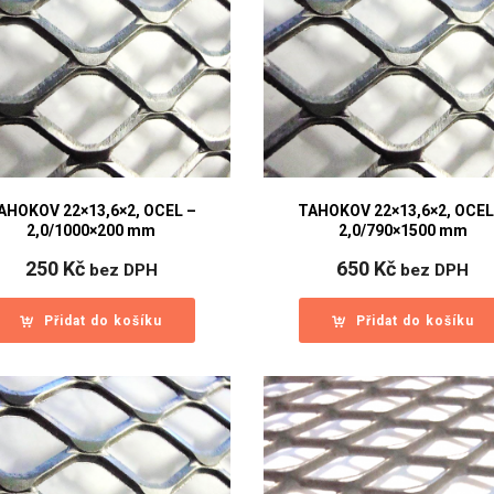
AHOKOV 22×13,6×2, OCEL –
TAHOKOV 22×13,6×2, OCEL
2,0/1000×200 mm
2,0/790×1500 mm
250
Kč
650
Kč
bez DPH
bez DPH
Přidat do košíku
Přidat do košíku