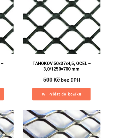
 –
TAHOKOV 50x37x4,5, OCEL –
3,0/1250×700 mm
500
Kč
bez DPH
Přidat do košíku