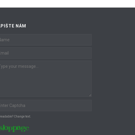
latest
APIŠTE NÁM
 readable? Change text.