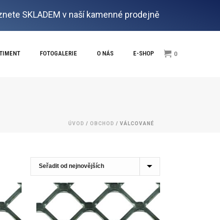
nete SKLADEM v naší kamenné prodejně
RTIMENT
FOTOGALERIE
O NÁS
E-SHOP
0
ÚVOD
/
OBCHOD
/
VÁLCOVANÉ