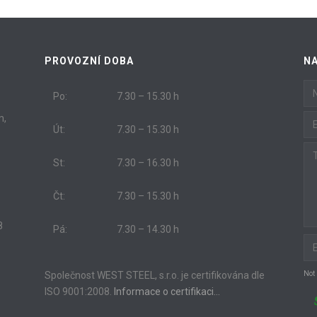
PROVOZNÍ DOBA
N
Po:
7.30 – 15.30 h
m,
Út:
7.30 – 15.30 h
St:
7.30 – 16.30 h
Čt:
7.30 – 15.30 h
8
Pá:
7.30 – 14.30 h
Společnost WEST STEEL, s.r.o. je certifikována dle
Not
ISO 9001:2008.
Informace o certifikaci…