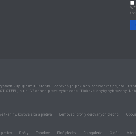
WE
toh
vystavit kupujícímu účtenku. Zároveň je povinen zaevidovat přijatou trž
ST STEEL, s.r.o. Všechna práva vyhrazena. Tiskové chyby vyhrazeny. Na
é tkaniny, kovová síta a pletiva
Lemovací profily děrovaných plechů
Obous
pletivo
Rošty
Tahokov
Plné plechy
Fotogalerie
O nás
Všeob