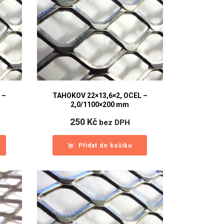
 –
TAHOKOV 22×13,6×2, OCEL –
2,0/1100×200 mm
250
Kč
bez DPH
Přidat do košíku