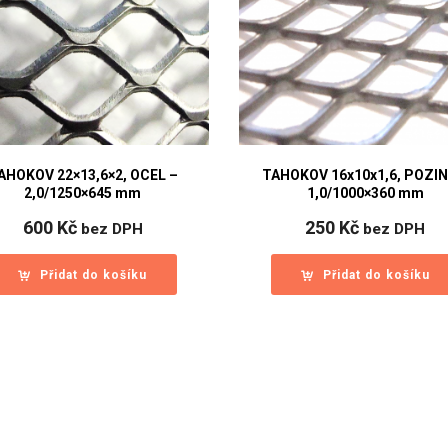
AHOKOV 22×13,6×2, OCEL –
TAHOKOV 16x10x1,6, POZIN
2,0/1250×645 mm
1,0/1000×360 mm
600
Kč
250
Kč
bez DPH
bez DPH
Přidat do košíku
Přidat do košíku