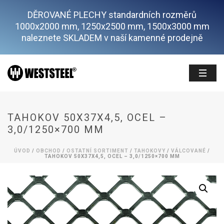
DĚROVANÉ PLECHY standardních rozměrů
1000x2000 mm, 1250x2500 mm, 1500x3000 mm
naleznete SKLADEM v naší kamenné prodejně
TAHOKOV 50X37X4,5, OCEL –
3,0/1250×700 MM
ÚVOD
/
OBCHOD
/
OSTATNÍ SORTIMENT
/
TAHOKOVY
/
VÁLCOVANÉ
/
TAHOKOV 50X37X4,5, OCEL – 3,0/1250×700 MM