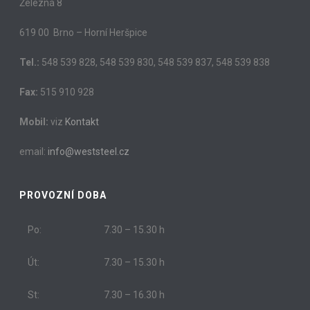
Železná 8
619 00 Brno – Horní Heršpice
Tel.:
548 539 828, 548 539 830, 548 539 837, 548 539 838
Fax:
515 910 928
Mobil:
viz
Kontakt
email:
info@weststeel.cz
PROVOZNÍ DOBA
Po:
7.30 – 15.30 h
Út:
7.30 – 15.30 h
St:
7.30 – 16.30 h