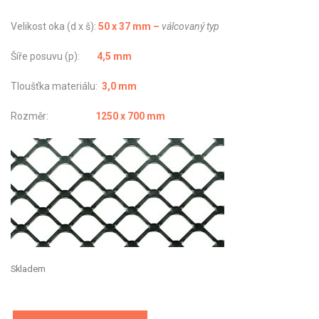
Velikost oka (d x š):
50 x 37 mm –
válcovaný typ
Šíře posuvu (p):
4,5 mm
Tloušťka materiálu:
3,0 mm
Rozměr:
1250 x 700 mm
Skladem