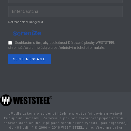
Not readable? Change text.
Souhlasím s tím, aby společnost Děrované plechy WESTSTEEL
shromažďovala mé údaje prostřednictvím tohoto formuláře.
SEND MESSAGE
„Podle zákona o evidenci tržeb je prodávající povinen vystavit
kupujícímu účtenku. Zároveň je povinen zaevidovat přijatou tržbu u
správce daně online; v případě technického výpadku pak nejpozději
do 48 hodin.“ © 2006 – 2018 WEST STEEL, s.r.o. Všechna práva