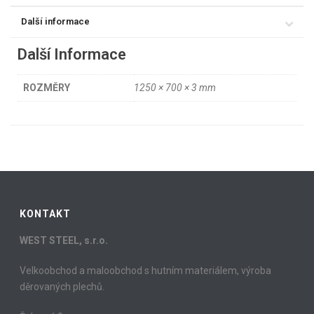
Další informace
Další Informace
ROZMĚRY
1250 × 700 × 3 mm
KONTAKT
WEST STEEL, s.r.o.
Velkoobchod a maloobchod s hutním materiálem, výroba
děrovaných plechů.