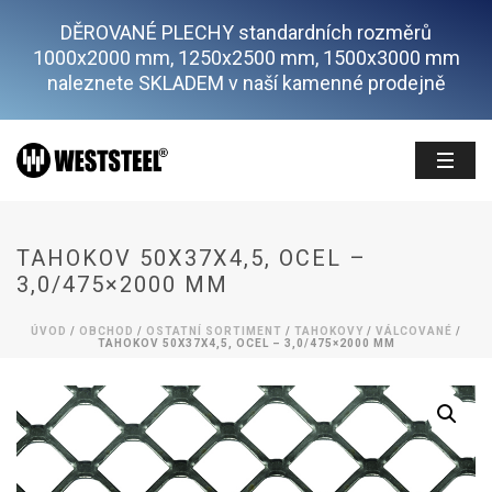
DĚROVANÉ PLECHY standardních rozměrů
1000x2000 mm, 1250x2500 mm, 1500x3000 mm
naleznete SKLADEM v naší kamenné prodejně
TAHOKOV 50X37X4,5, OCEL –
3,0/475×2000 MM
ÚVOD
/
OBCHOD
/
OSTATNÍ SORTIMENT
/
TAHOKOVY
/
VÁLCOVANÉ
/
TAHOKOV 50X37X4,5, OCEL – 3,0/475×2000 MM