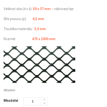
Velikost oka (d x š):
50 x 37 mm –
válcovaný typ
Šíře posuvu (p):
4,5 mm
Tloušťka materiálu:
3,0 mm
Rozměr:
475 x 2000 mm
Skladem
Množství