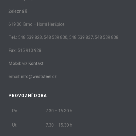
Železná 8
619 00 Brno – Horní Heršpice
Tel.:
548 539 828, 548 539 830, 548 539 837, 548 539 838
Fax:
515 910 928
Mobil:
viz
Kontakt
email:
info@weststeel.cz
PROVOZNÍ DOBA
Po:
7.30 – 15.30 h
Út:
7.30 – 15.30 h