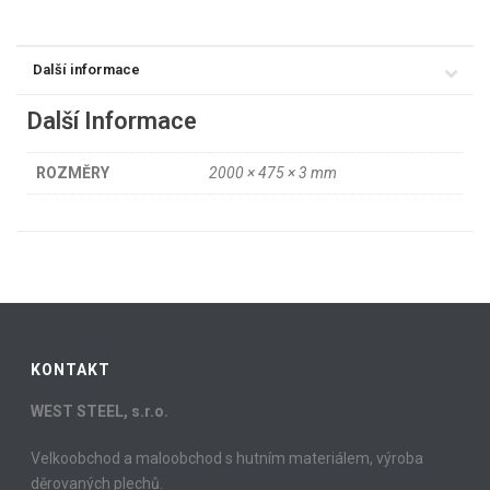
Další informace
Další Informace
ROZMĚRY
2000 × 475 × 3 mm
KONTAKT
WEST STEEL, s.r.o.
Velkoobchod a maloobchod s hutním materiálem, výroba
děrovaných plechů.