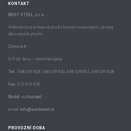
KONTAKT
WEST STEEL, s.r.o.
Velkoobchod a maloobchod s hutním materiálem, výroba
děrovaných plechů.
Železná 8
619 00 Brno – Horní Heršpice
Tel.:
548 539 828, 548 539 830, 548 539 837, 548 539 838
Fax:
515 910 928
Mobil:
viz
Kontakt
email:
info@weststeel.cz
PROVOZNÍ DOBA