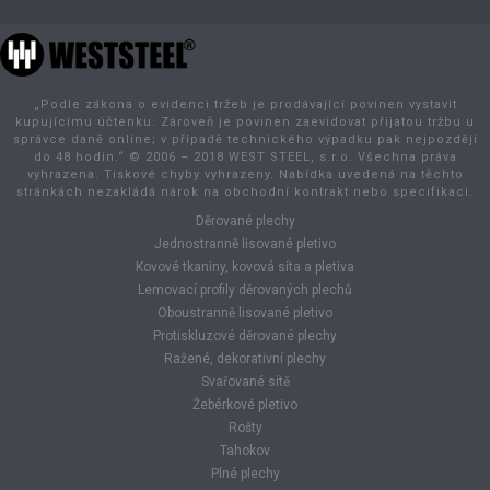
„Podle zákona o evidenci tržeb je prodávající povinen vystavit
kupujícímu účtenku. Zároveň je povinen zaevidovat přijatou tržbu u
správce daně online; v případě technického výpadku pak nejpozději
do 48 hodin.“ © 2006 – 2018 WEST STEEL, s.r.o. Všechna práva
vyhrazena. Tiskové chyby vyhrazeny. Nabídka uvedená na těchto
stránkách nezakládá nárok na obchodní kontrakt nebo specifikaci.
Děrované plechy
Jednostranně lisované pletivo
Kovové tkaniny, kovová síta a pletiva
Lemovací profily děrovaných plechů
Oboustranně lisované pletivo
Protiskluzové děrované plechy
Ražené, dekorativní plechy
Svařované sítě
Žebérkové pletivo
Rošty
Tahokov
Plné plechy