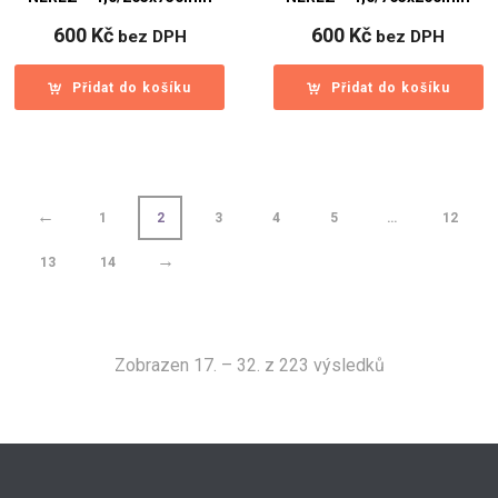
600
Kč
600
Kč
bez DPH
bez DPH
Přidat do košíku
Přidat do košíku
←
1
2
3
4
5
…
12
→
13
14
Sorted
Zobrazen 17. – 32. z 223 výsledků
by
latest