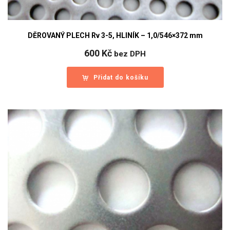
DĚROVANÝ PLECH Rv 3-5, HLINÍK – 1,0/546×372 mm
600
Kč
bez DPH
Přidat do košíku