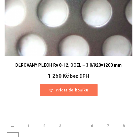
DĚROVANÝ PLECH Rv 8-12, OCEL – 3,0/920×1200 mm
1 250
Kč
bez DPH
Přidat do košíku
←
1
2
3
…
6
7
8