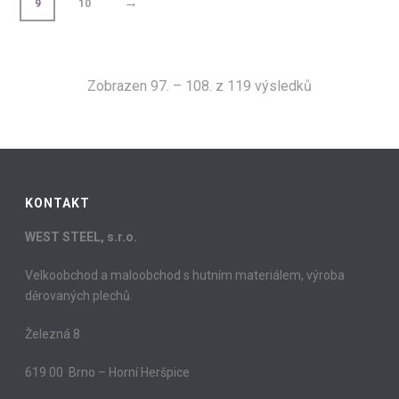
→
9
10
Sorted
Zobrazen 97. – 108. z 119 výsledků
by
latest
KONTAKT
WEST STEEL, s.r.o.
Velkoobchod a maloobchod s hutním materiálem, výroba
děrovaných plechů.
Železná 8
619 00 Brno – Horní Heršpice